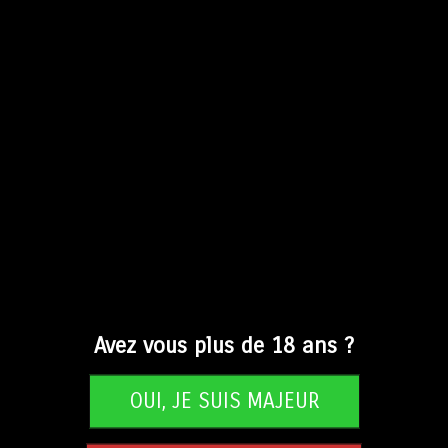
produits de la Cave du Rouge-
e
Gorge, de la Brasserie du Virage
-
et de la Distillerie de Saconnex-
d’Arve à commander en ligne !
Brasserie du Virage
(10)
Avez vous plus de 18 ans ?
Non classé
(1)