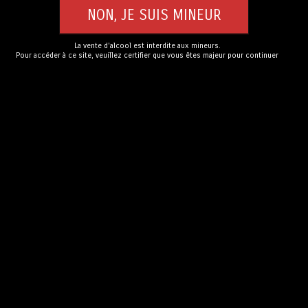
La vente d'alcool est interdite aux mineurs.
Pour accéder à ce site, veuillez certifier que vous êtes majeur pour continuer
Distillerie de Saconnex-
Cave du Rouge-Gorge
d'Arve
(28)
(10)