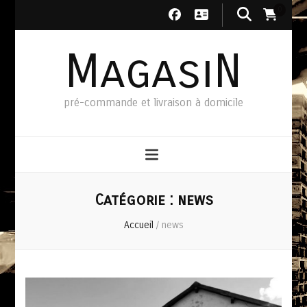
0
MagasiN
pré-commande et livraison à domicile
Catégorie :
news
Accueil
/
news