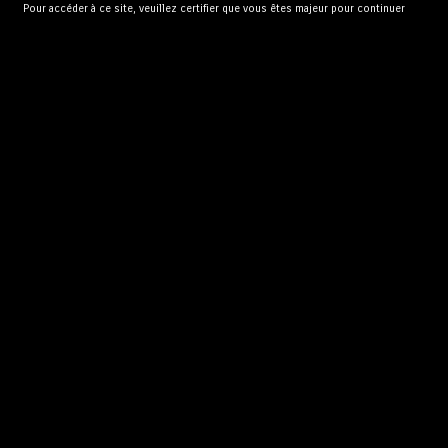
Pour accéder à ce site, veuillez certifier que vous êtes majeur pour continuer
Dérupe – Lager au malt
Bicorne – IPA
genevois
CHF
25.00
CHF
22.00