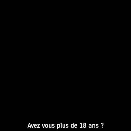
Tangente – Pale Ale
Dérupe – Lager au malt
genevois
CHF
22.00
CHF
22.00
Avez vous plus de 18 ans ?