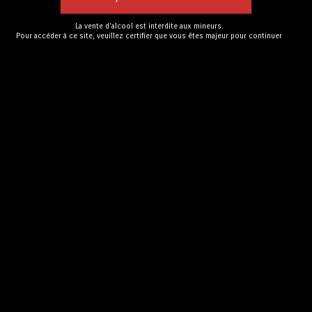
Description
La vente d'alcool est interdite aux mineurs.
Pour accéder à ce site, veuillez certifier que vous êtes majeur pour continuer
Description
La poire Harrow Sweet aromatique et sucrée est fruitée,
intense et complexe au nez. Palais puissant et élégant avec
des touches sucrées de miel. Élue meilleure eaux-de-vie de
poire au concours Distisuisse 2025/2026.
Médaille d’or et vainqueur de catégorie au concours
DistiSuisse 2025-2026
.