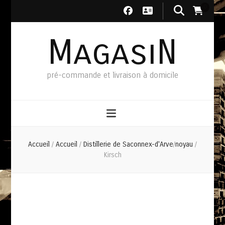
0
MagasiN
pré-commande et livraison à domicile
Accueil
/
Accueil
/
Distillerie de Saconnex-d'Arve
/
noyau
/
Kirsch