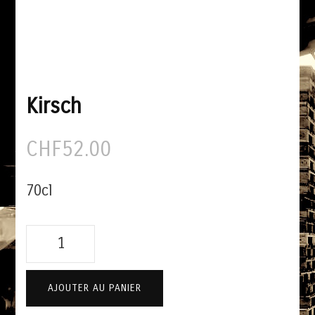
Kirsch
CHF
52.00
70cl
quantité
de
Kirsch
AJOUTER AU PANIER