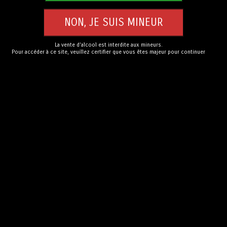
Description
La vente d'alcool est interdite aux mineurs.
Chasselas 2025, cuvée argile
Pour accéder à ce site, veuillez certifier que vous êtes majeur pour continuer
Vin de pays romand, 75cl.
Parcelle Paradis, Gy.
Vieille vigne, raisin pressé en grappes entières, élevage en
cuve argile, léger et fin, discret puis s’exprime en longueur
avec sa minéralité.
Production 400 litres en cuve argile